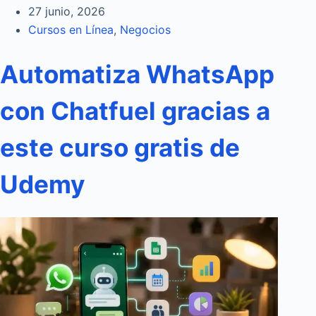
27 junio, 2026
Cursos en Línea
,
Negocios
Automatiza WhatsApp
con Chatfuel gracias a
este curso gratis de
Udemy