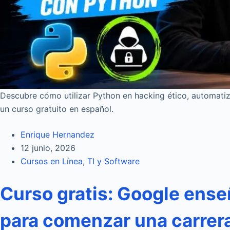
Descubre cómo utilizar Python en hacking ético, automati
un curso gratuito en español.
Enrique Hernandez
12 junio, 2026
Cursos en Línea
,
TI y Software
Curso gratis: Google ense
para comenzar una carrera