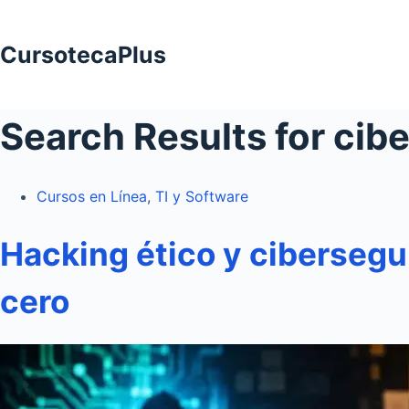
Saltar
al
CursotecaPlus
contenido
Search Results for cib
Cursos en Línea
,
TI y Software
Hacking ético y ciberseg
cero