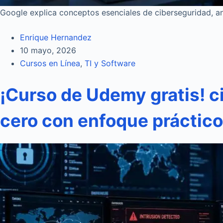
Google explica conceptos esenciales de ciberseguridad, aná
Enrique Hernandez
10 mayo, 2026
Cursos en Línea
,
TI y Software
¡Curso de Udemy gratis! c
cero con enfoque práctico