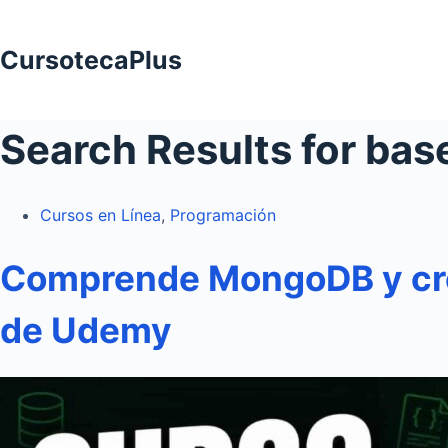
Saltar
al
CursotecaPlus
contenido
Search Results for bas
Cursos en Línea
,
Programación
Comprende MongoDB y crea
de Udemy